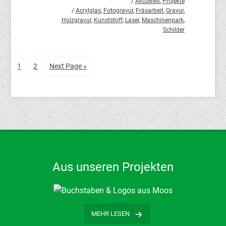
/
Aktuelles
,
Projekte
/
Acrylglas
,
Fotogravur
,
Fräsarbeit
,
Gravur
,
Holzgravur
,
Kunststoff
,
Laser
,
Maschinenpark
,
Schilder
1
2
Next Page »
Aus unseren Projekten
…
MEHR LESEN