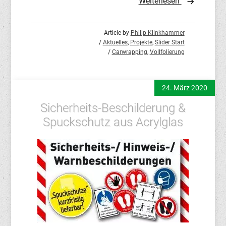
Weiterlesen
Article by
Philip Klinkhammer
/
Aktuelles
,
Projekte
,
Slider Start
/
Carwrapping
,
Vollfolierung
24. März 2020
Sicherheits-Beschilderung &
Spuckschutz aus Acrylglas