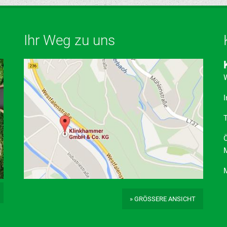
Ihr Weg zu uns
W
I
T
Ö
M
» GRÖSSERE ANSICHT