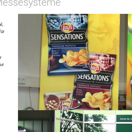
 Messesysteme
l,
für
r
ur