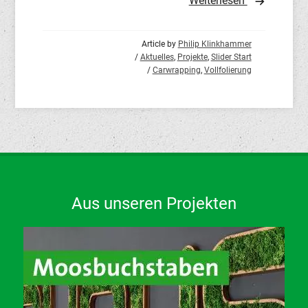
Weiterlesen
Article by
Philip Klinkhammer
/
Aktuelles
,
Projekte
,
Slider Start
/
Carwrapping
,
Vollfolierung
Aus unseren Projekten