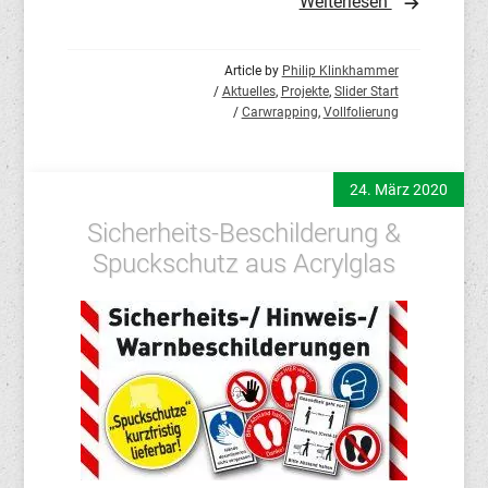
Weiterlesen
Article by
Philip Klinkhammer
/
Aktuelles
,
Projekte
,
Slider Start
/
Carwrapping
,
Vollfolierung
24. März 2020
Sicherheits-Beschilderung &
Spuckschutz aus Acrylglas